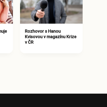
muje
Rozhovor s Hanou
Kvisovou v magazínu Krize
v ČR