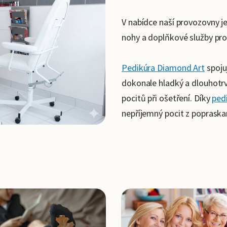
V nabídce naší provozovny j
nohy a doplňkové služby pro
Pedikúra Diamond Art
spoju
dokonale hladký a dlouhotrv
pocitů při ošetření. Díky
ped
nepříjemný pocit z popraska