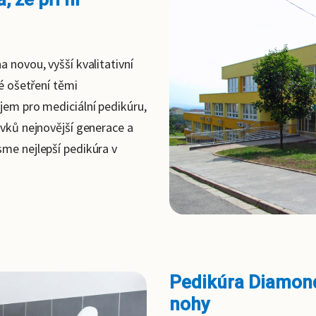
a novou, vyšší kvalitativní
né ošetření těmi
ojem pro mediciální pedikúru,
avků nejnovější generace a
sme nejlepší pedikúra v
Pedikúra Diamond
nohy