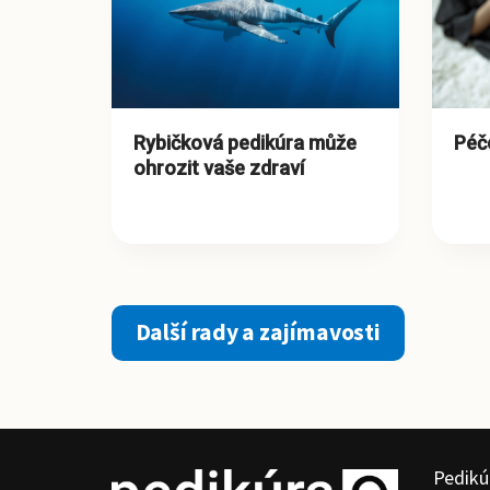
Rybičková pedikúra může
Péč
ohrozit vaše zdraví
Další rady a zajímavosti
Pedikú