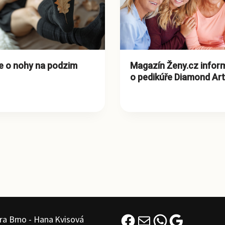
e o nohy na podzim
Magazín Ženy.cz infor
o pedikúře Diamond Art
ra Brno - Hana Kvisová