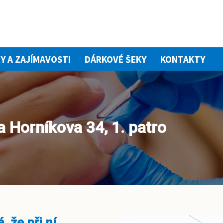
Y A ZAJÍMAVOSTI
DÁRKOVÉ ŠEKY
KONTAKTY
a Horníkova 34, 1. patro
, že při ní