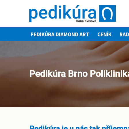
Přeskočit
na
obsah
PEDIKÚRA DIAMOND ART
CENÍK
RAD
Pedikúra Brno Poliklinik
Pedikúra je u nás tak příjemná