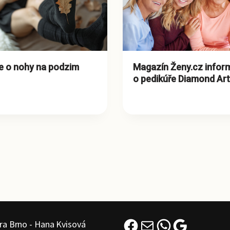
e o nohy na podzim
Magazín Ženy.cz infor
o pedikúře Diamond Art
ra Brno - Hana Kvisová