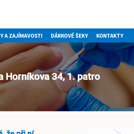
Y A ZAJÍMAVOSTI
DÁRKOVÉ ŠEKY
KONTAKTY
a Horníkova 34, 1. patro
, že při ní