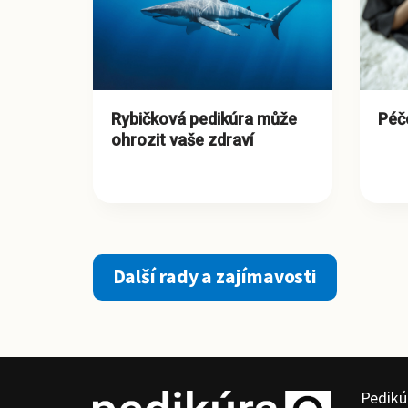
Rybičková pedikúra může
Péč
ohrozit vaše zdraví
Další rady a zajímavosti
Pedikú