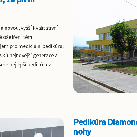
a novou, vyšší kvalitativní
né ošetření těmi
ojem pro mediciální pedikúru,
avků nejnovější generace a
sme nejlepší pedikúra v
Pedikúra Diamond
nohy