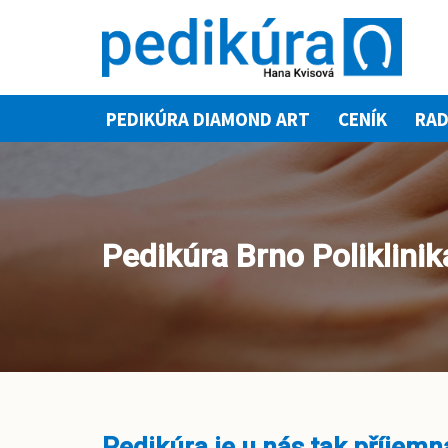
Přeskočit
na
obsah
PEDIKÚRA DIAMOND ART
CENÍK
RAD
Pedikúra Brno Poliklinik
Pedikúra je u nás tak příjemná