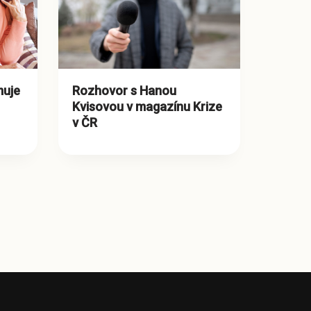
muje
Rozhovor s Hanou
Kvisovou v magazínu Krize
v ČR