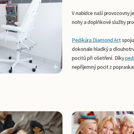
V nabídce naší provozovny j
nohy a doplňkové služby pro
Pedikúra Diamond Art
spoju
dokonale hladký a dlouhotrv
pocitů při ošetření. Díky
ped
nepříjemný pocit z popraska